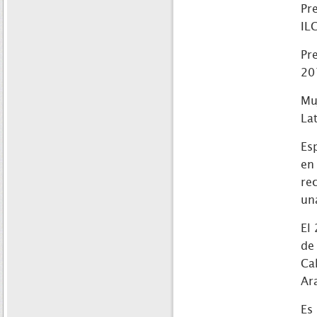
Pr
IL
Pr
20
Mu
La
Es
en
re
un
El
de
Ca
Ar
Es