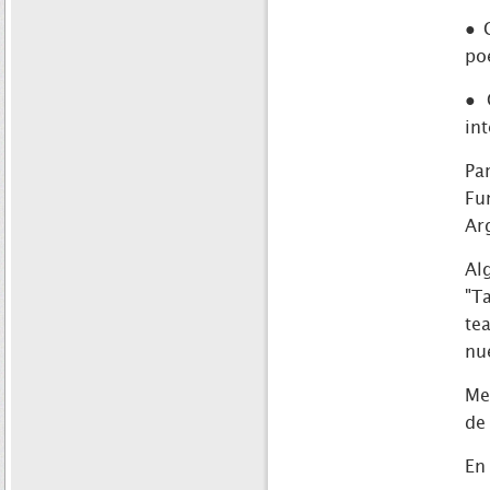
● 
po
● 
in
Pa
Fu
Ar
Al
"T
te
nu
Me
de
En