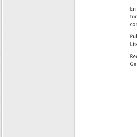
En
fo
co
Pu
Li
Re
Ge