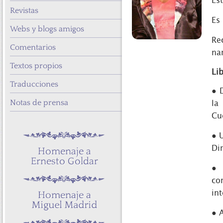
Es
Revistas
Es
Webs y blogs amigos
Re
Comentarios
nar
Textos propios
Li
Traducciones
● 
Notas de prensa
la
Cu
● 
Dir
● 
co
in
● 