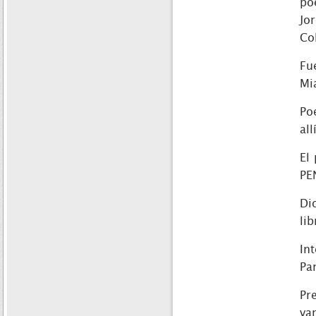
po
Jo
Co
Fu
Mi
Po
al
El
PE
Di
lib
In
Pa
Pr
va