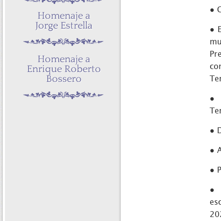
● 
● 
mu
Pr
co
Te
● 
Te
● 
● 
● 
● 
es
20