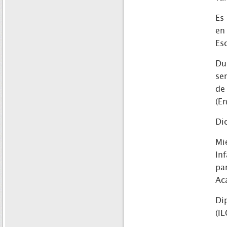
Es
en
Es
Du
se
de
(En
Di
Mi
In
pa
Ac
Di
(IL