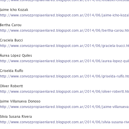
http://www.convozpropiaenlared.blogspot.com.ar/2014/06/elisabet-cincotta
Jaime Icho Kozak
http://www.convozpropiaenlared.blogspot.com.ar/2014/06/jaime-icho-koza
Bertha Carou
http://www.convozpropiaenlared.blogspot.com.ar/2014/06/bertha-carou.ht
Graciela Bucci
http://www.convozpropiaenlared.blogspot.com.ar/2014/06/graciela-bucci.h
Áurea López Quiles
http://www.convozpropiaenlared.blogspot.com.ar/2014/06/aurea-lopez-quil
Griselda Rulfo
http://www.convozpropiaenlared.blogspot.com.ar/2014/06/griselda-rulfo.ht
Oliver Robertt
http://www.convozpropiaenlared.blogspot.com.ar/2014/06/oliver-robertt.ht
Jaime Villanueva Donoso
http://www.convozpropiaenlared.blogspot.com.ar/2014/06/jaime-villanueva
Silvia Susana Rivera
http://www.convozpropiaenlared.blogspot.com.ar/2014/06/silvia-susana-riv