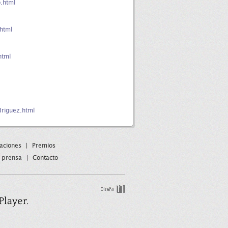
.html
html
html
riguez.html
paciones
|
Premios
 prensa
|
Contacto
Player.