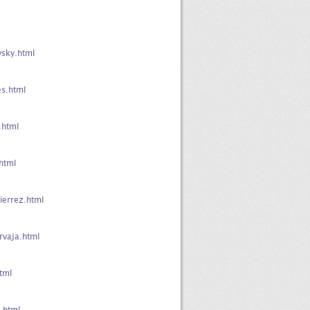
sky.html
s.html
.html
html
ierrez.html
rvaja.html
tml