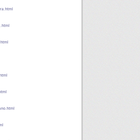
ra.html
.html
.html
html
html
ano.html
ml