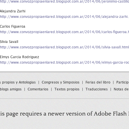
http://www.convozpropiaenlared.blogspot.com.ar/2014/06/jeronimo-castillo
Alejandra Zarhi
http://www.convozpropiaenlared.blogspot.com.ar/2014/06/alejandra-zarhi.
Carlos Figueroa
http://www.convozpropiaenlared.blogspot.com.ar/2014/06/carlos-figueroa.
Silvia Savall
http://www.convozpropiaenlared.blogspot.com.ar/2014/06/silvia-savall.html
Elmys García Rodríguez
http://www.convozpropiaenlared.blogspot.com.ar/2014/06/elmys-garcia-rod
s propios y Antologias
|
Congresos y Simposios
|
Ferias del libro
|
Partici
blogs amigos
|
Comentarios
|
Textos propios
|
Traducciones
|
Notas de
is page requires a newer version of Adobe Flash 