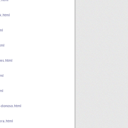
.html
k.html
ml
tml
es.html
ml
ml
-donoso.html
era.html