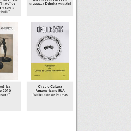
Tánato" de
uruguaya Delmira Agustini
r y con la
rindis"
mérica
Círculo Cultura
ño 2010
Panamericano EUA
eatro"
Publicación de Poemas