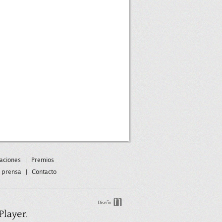
paciones
|
Premios
 prensa
|
Contacto
Player.