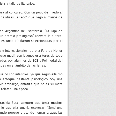
r a talleres literarios.
obra al concurso. Con un poco de miedo al
s palabras...el eco" que llegó a manos de
d Argentina de Escritores). "La Faja de
n premio prestigioso" asevera la autora.
les unas 40 fueron seleccionadas por el
s e internacionales, pero la Faja de Honor
 que medir con buenos escritores de todo
izados por alumnos de EGB y Polimodal del
des en el ámbito de las letras.
e no son infantiles, ya que según ella "no
 enfoque bastante psicológico. Soy una
Sin embargo, enfatiza que no es su meta
s relatan una época.
raciela Bucci aseguró que tenía muchos
lo que ella quería expresar. "Sentí una
jando porque pretendo honrar a aquellas