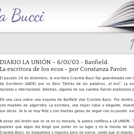
DIARIO LA UNIÓN – 6/01/03 - Banfield.
La escritora de los ecos - por Constanza Pavón
El pasado 28 de diciembre, la escritora Graciela Bucci fue galardonada con 
de Escritores (SADE) por su libro "Detrás de las palabras...el eco". La es
nacional e internacional. Además, algunos de sus cuentos fueron analizados 
EN una casa sobre una esquina de Banfield vive Graciela Bucci. Por dentro,
con muebles de algarrobo. La escritora, una mujer rubia y elegante, mues
sus obras. Se la ve muy feliz y con muchas ganas de seguir con su pasión: esc
A pesar del orden que se ve en su morada, la autora confiesa a LA UNION: "
papeles que algún día tengo que poner en su lugar y en la mesita de luz 
Graciela Bucci, es bioquímica y maestra pero no ejerce, contó que el ímpetu 