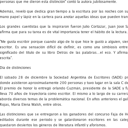
personas que me dieron esta distinción" contó la autora jubilosamente.
Además, reveló que dedica gran tiempo a la escritura por las noches con 
mano papel y lápiz en la cartera para anotar aquellas ideas que pueden tra
Los grandes cuentistas que la inspiraron fueron Julio Cortázar, Juan José 
afirma que para su tarea es de vital importancia tener el hábito de la lectura.
"Me gusta escribir porque cuando algo de lo que hice le gustó a alguien, sie
escritor. Es una sensación difícil de definir, es como una simbiosis entre
significado del título de su libro Detrás de las palabras...el eco. Y afirm
escrita".
Día de distinciones
El sábado 28 de diciembre la Sociedad Argentina de Escritores (SADE) pr
donde asistieron aproximadamente 200 personas y tuvo lugar en la sala C del
El premio de honor lo entregó orlando Guzmán, presidente de la SADE y 
lleva 70 años de trayectoria como escritor. El mismo a lo largo de su carrer
aborda diversos temas de la problemática nacional. En años anteriores el gal
Rojas, María Elena Walsh, entre otros.
Las distinciones que se entregaron a los ganadores del concurso Faja de 
editados durante ese período y se galardonaron escritores en las categ
quedaron desiertos los géneros de literatura infantil y aforismos.