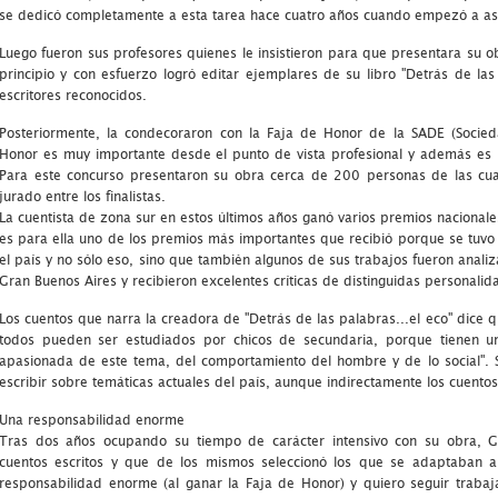
se dedicó completamente a esta tarea hace cuatro años cuando empezó a asisti
Luego fueron sus profesores quienes le insistieron para que presentara su 
principio y con esfuerzo logró editar ejemplares de su libro "Detrás de la
escritores reconocidos.
Posteriormente, la condecoraron con la Faja de Honor de la SADE (Socieda
Honor es muy importante desde el punto de vista profesional y además es u
Para este concurso presentaron su obra cerca de 200 personas de las cua
jurado entre los finalistas.
La cuentista de zona sur en estos últimos años ganó varios premios nacionale
es para ella uno de los premios más importantes que recibió porque se tuvo
el país y no sólo eso, sino que también algunos de sus trabajos fueron anal
Gran Buenos Aires y recibieron excelentes críticas de distinguidas personalida
Los cuentos que narra la creadora de "Detrás de las palabras...el eco" dice qu
todos pueden ser estudiados por chicos de secundaria, porque tienen un
apasionada de este tema, del comportamiento del hombre y de lo social". 
escribir sobre temáticas actuales del país, aunque indirectamente los cuento
Una responsabilidad enorme
Tras dos años ocupando su tiempo de carácter intensivo con su obra, G
cuentos escritos y que de los mismos seleccionó los que se adaptaban a 
responsabilidad enorme (al ganar la Faja de Honor) y quiero seguir traba