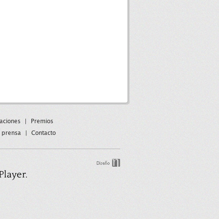
paciones
|
Premios
 prensa
|
Contacto
Player.